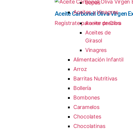
Sopas
Aceites y Vinagres
Aceite Carbonell Oliva Virgen Ex
Regístrate para ver precios
Aceite de Oliva
Aceites de
Girasol
Vinagres
Alimentación Infantil
Arroz
Barritas Nutritivas
Bollería
Bombones
Caramelos
Chocolates
Chocolatinas