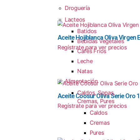
Droguería
Lacteos
Batidos
Aceite Hojiblanca Oliva Virgen E
Bebidas Vegetales
Regístrate para ver precios
Cafés Frios
Leche
Natas
Alimentación
Caldos, Sopas,
Aceite Coosur Oliva Serie Oro 1
Cremas, Pures
Regístrate para ver precios
Caldos
Cremas
Pures