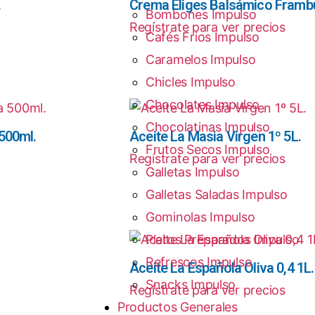
.
Crema Eliges Balsámico Framb
Bombones Impulso
Regístrate para ver precios
Cafés Frios Impulso
Caramelos Impulso
Chicles Impulso
Chocolates Impulso
Chocolatinas Impulso
 500ml.
Aceite La Masia Virgen 1º 5L.
Frutos Secos Impulso
Regístrate para ver precios
Galletas Impulso
Galletas Saladas Impulso
Gominolas Impulso
Platos Preparados Impulso
Refrescos Impulso
Aceite La Española Oliva 0,4 1L.
Snacks Impulso
Regístrate para ver precios
Productos Generales