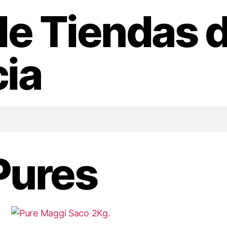
de Tiendas 
ia
Pures