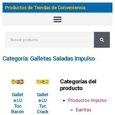
Productos de Tiendas de Conveniencia
Categoría: Galletas Saladas Impulso
Categorías del
producto
Gallet
Gallet
a LU
a LU
Productos Impulso
Tuc
Tuc
Barritas
Bacon
Crack