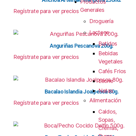
Productos
Generales
Regístrate para ver precios
Droguería
Lacteos
Batidos
Anguriñas Pescanova 200g.
Bebidas
Regístrate para ver precios
Vegetales
Cafés Frios
Leche
Natas
Bacalao Islandia Joalpesca 80g.
Alimentación
Regístrate para ver precios
Caldos,
Sopas,
Cremas,