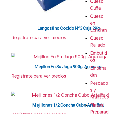
Queso
Cuña
Queso
en
Langostino Cocido Nº3 Caja 2Kg
Lonchas
Regístrate para ver precios
Queso
Rallado
Embutid
os
Mejillon En Su Jugo 900g. Aguinaga
Empana
das
Regístrate para ver precios
Pescado
s y
Mariscos
Mejillones 1/2 Concha Cubo Arteiñaki
Platos
Preparad