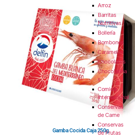
Arroz
Barritas
Nutritivas
Bollería
Bombones
Caramelos
Chocolates
Chocolatina
s
Comida
Internacional
Conservas
de Carne
Conservas
Gamba Cocida Caja 250g.
de Frutas