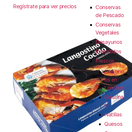
Regístrate para ver precios
Conservas
de Pescado
Conservas
Vegetales
Desayunos
Encurtidos
Frescos
Embutid
os en
Lonchas
Gelatina
s
Natillas
Quesos