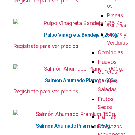
Regístrate para ver precios
os
Pizzas
Tortillas
Frutas y
Pulpo Vinagreta Bandeja 1,25 Kg.
Verduras
Regístrate para ver precios
Gominolas
Huevos
Galletas
Salmón Ahumado Plancha 600g.
Galletas
Saladas
Regístrate para ver precios
Frutos
Secos
Harinas
Salmón Ahumado Premium 150g.
Mostazas
Mayonesas