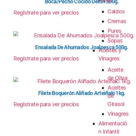
Pures
Boca/Pecho Cocido Delfín 500g.
Caldos
Regístrate para ver precios
Cremas
Pures
Sopas
Ensalada De Ahumados Joalpesca 500g.
Aceites y
Regístrate para ver precios
Vinagres
Aceite
de Oliva
Aceites
Filete Boquerón Aliñado Arteiñaki 1kg.
de
Girasol
Regístrate para ver precios
Vinagres
Alimentació
n Infantil