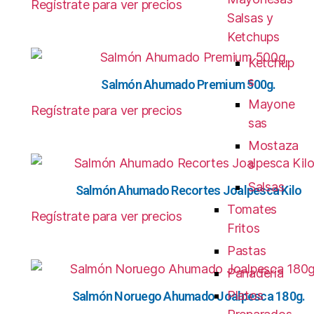
Regístrate para ver precios
Salsas y
Ketchups
Ketchup
s
Salmón Ahumado Premium 500g.
Mayone
Regístrate para ver precios
sas
Mostaza
s
Salsas
Salmón Ahumado Recortes Joalpesca Kilo
Tomates
Regístrate para ver precios
Fritos
Pastas
Panadería
Platos
Salmón Noruego Ahumado Joalpesca 180g.