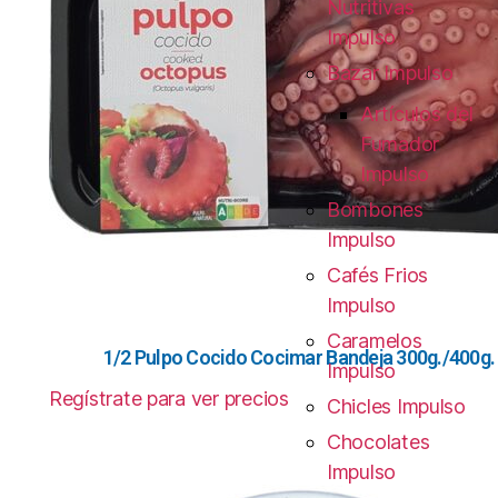
Nutritivas
Impulso
Bazar Impulso
Artículos del
Fumador
Impulso
Bombones
Impulso
Cafés Frios
Impulso
Caramelos
1/2 Pulpo Cocido Cocimar Bandeja 300g./400g.
Impulso
Regístrate para ver precios
Chicles Impulso
Chocolates
Impulso