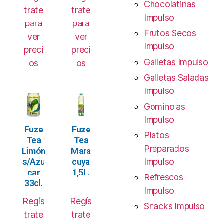
Chocolatinas
trate
trate
Impulso
para
para
Frutos Secos
ver
ver
Impulso
preci
preci
Galletas Impulso
os
os
Galletas Saladas
Impulso
Gominolas
Impulso
Fuze
Fuze
Platos
Tea
Tea
Preparados
Limón
Mara
s/Azu
cuya
Impulso
car
1,5L.
Refrescos
33cl.
Impulso
Regís
Regís
Snacks Impulso
trate
trate