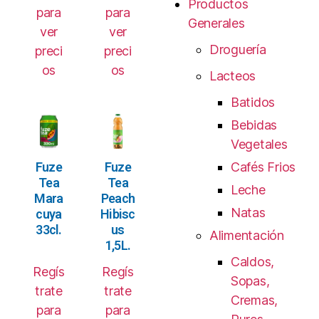
Productos
para
para
Generales
ver
ver
Droguería
preci
preci
os
os
Lacteos
Batidos
Bebidas
Vegetales
Fuze
Fuze
Cafés Frios
Tea
Tea
Leche
Mara
Peach
Natas
cuya
Hibisc
33cl.
us
Alimentación
1,5L.
Caldos,
Regís
Regís
Sopas,
trate
trate
Cremas,
para
para