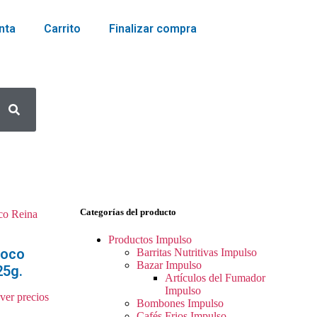
nta
Carrito
Finalizar compra
Categorías del producto
Productos Impulso
hoco
Barritas Nutritivas Impulso
Bazar Impulso
25g.
Artículos del Fumador
Impulso
 ver precios
Bombones Impulso
Cafés Frios Impulso