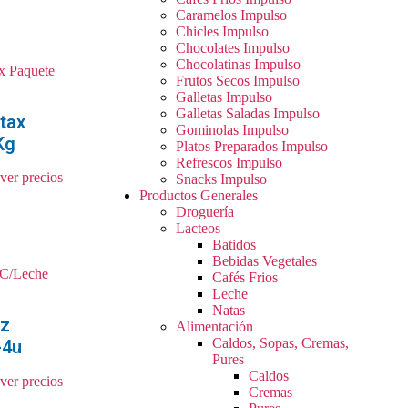
Caramelos Impulso
Chicles Impulso
Chocolates Impulso
Chocolatinas Impulso
Frutos Secos Impulso
Galletas Impulso
Galletas Saladas Impulso
otax
Gominolas Impulso
Kg
Platos Preparados Impulso
Refrescos Impulso
 ver precios
Snacks Impulso
Productos Generales
Droguería
Lacteos
Batidos
Bebidas Vegetales
Cafés Frios
Leche
Natas
oz
Alimentación
Caldos, Sopas, Cremas,
-4u
Pures
Caldos
 ver precios
Cremas