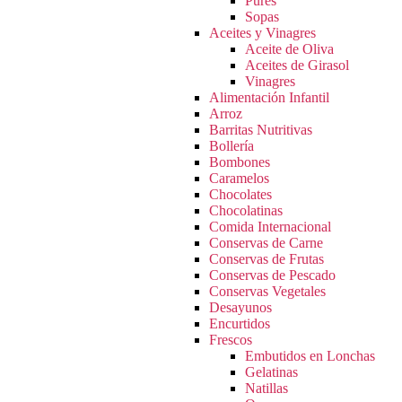
Pures
Sopas
Aceites y Vinagres
Aceite de Oliva
Aceites de Girasol
Vinagres
Alimentación Infantil
Arroz
Barritas Nutritivas
Bollería
Bombones
Caramelos
Chocolates
Chocolatinas
Comida Internacional
Conservas de Carne
Conservas de Frutas
Conservas de Pescado
Conservas Vegetales
Desayunos
Encurtidos
Frescos
Embutidos en Lonchas
Gelatinas
Natillas