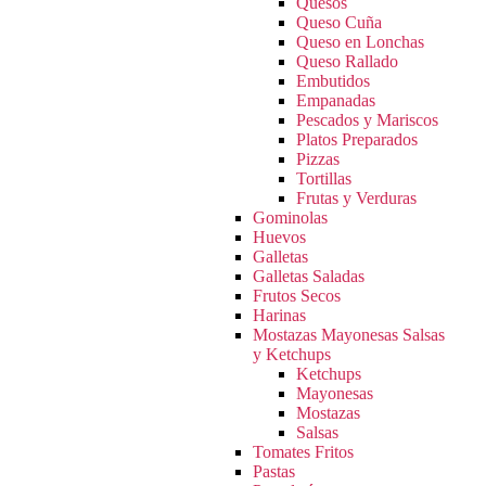
Quesos
Queso Cuña
Queso en Lonchas
Queso Rallado
Embutidos
Empanadas
Pescados y Mariscos
Platos Preparados
Pizzas
Tortillas
Frutas y Verduras
Gominolas
Huevos
Galletas
Galletas Saladas
Frutos Secos
Harinas
Mostazas Mayonesas Salsas
y Ketchups
Ketchups
Mayonesas
Mostazas
Salsas
Tomates Fritos
Pastas