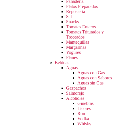
Panadería
Platos Preparados
Repostería
Sal
Snacks
Tomates Enteros
Tomates Triturados y
Troceados
Mantequillas
Margarinas
Yogures
Flanes
Bebidas
Aguas
Aguas con Gas
Aguas con Sabores
Aguas sin Gas
Gazpachos
Salmorejo
Alcoholes
Ginebras
Licores
Ron
Vodka
Whisky