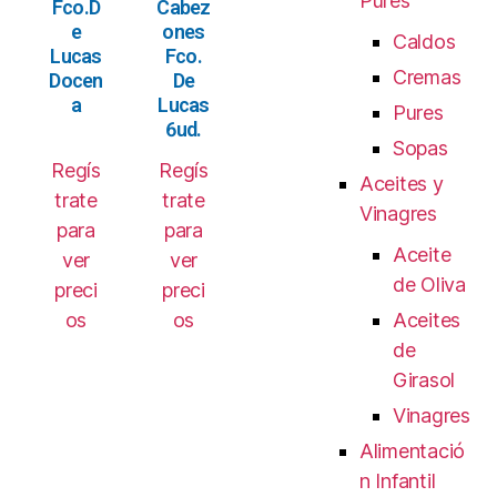
Pures
Fco.D
Cabez
e
ones
Caldos
Lucas
Fco.
Cremas
Docen
De
a
Lucas
Pures
6ud.
Sopas
Regís
Regís
Aceites y
trate
trate
Vinagres
para
para
Aceite
ver
ver
de Oliva
preci
preci
os
os
Aceites
de
Girasol
Vinagres
Alimentació
n Infantil