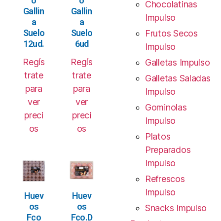
o
o
Chocolatinas
Gallin
Gallin
Impulso
a
a
Suelo
Suelo
Frutos Secos
12ud.
6ud
Impulso
Regís
Regís
Galletas Impulso
trate
trate
Galletas Saladas
para
para
Impulso
ver
ver
Gominolas
preci
preci
Impulso
os
os
Platos
Preparados
Impulso
Refrescos
Impulso
Huev
Huev
os
os
Snacks Impulso
Fco
Fco.D