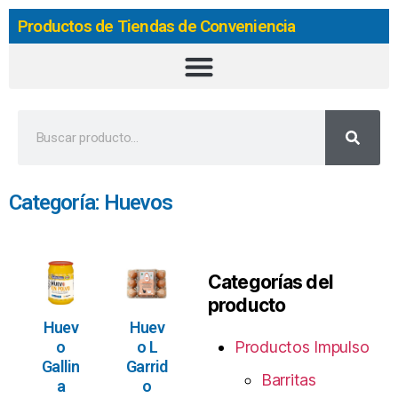
Productos de Tiendas de Conveniencia
Categoría: Huevos
Categorías del
producto
Huev
Huev
o
o L
Productos Impulso
Gallin
Garrid
Barritas
a
o