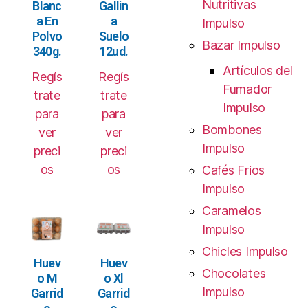
Nutritivas
Blanc
Gallin
a En
a
Impulso
Polvo
Suelo
Bazar Impulso
340g.
12ud.
Artículos del
Regís
Regís
Fumador
trate
trate
Impulso
para
para
Bombones
ver
ver
Impulso
preci
preci
os
os
Cafés Frios
Impulso
Caramelos
Impulso
Chicles Impulso
Huev
Huev
Chocolates
o M
o Xl
Impulso
Garrid
Garrid