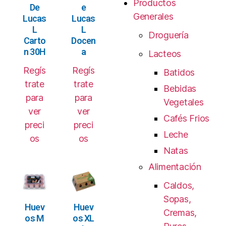
Productos
De
e
Generales
Lucas
Lucas
L
L
Droguería
Carto
Docen
n 30H
a
Lacteos
Regís
Regís
Batidos
trate
trate
Bebidas
para
para
Vegetales
ver
ver
Cafés Frios
preci
preci
Leche
os
os
Natas
Alimentación
Caldos,
Sopas,
Huev
Huev
Cremas,
os M
os XL