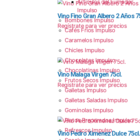
Artículos del Fumador
Impulso
Vino Fino Gran Albero 2 Años 75
Bombones Impulso
Regístrate para ver precios
Cafés Frios Impulso
Caramelos Impulso
Chicles Impulso
Chocolates Impulso
Chocolatinas Impulso
Vino Malaga Virgen 75cl.
Frutos Secos Impulso
Regístrate para ver precios
Galletas Impulso
Galletas Saladas Impulso
Gominolas Impulso
Platos Preparados Impulso
Refrescos Impulso
Vino Pedro Ximenez Dulce 75cl