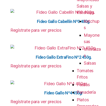
Salsas y
Ketchups
Ketchup
Fideo Gallo Cabellín Nº0 400g.
s
Regístrate para ver precios
Mayone
sas
Mostaza
s
Fideo Gallo ExtraFino Nº2 450g.
Salsas
Regístrate para ver precios
Tomates
Fritos
Pastas
Panadería
Fideo Gallo Nº4 450gr
Platos
Regístrate para ver precios