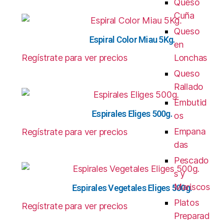
Queso
Cuña
Queso
Espiral Color Miau 5Kg.
en
Regístrate para ver precios
Lonchas
Queso
Rallado
Embutid
Espirales Eliges 500g.
os
Empana
Regístrate para ver precios
das
Pescado
s y
Mariscos
Espirales Vegetales Eliges 500g.
Platos
Regístrate para ver precios
Preparad