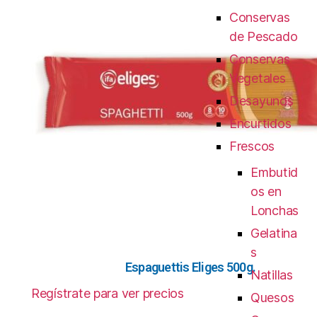
Conservas
de Pescado
Conservas
Vegetales
Desayunos
Encurtidos
Frescos
Embutid
os en
Lonchas
Gelatina
s
Espaguettis Eliges 500g.
Natillas
Regístrate para ver precios
Quesos