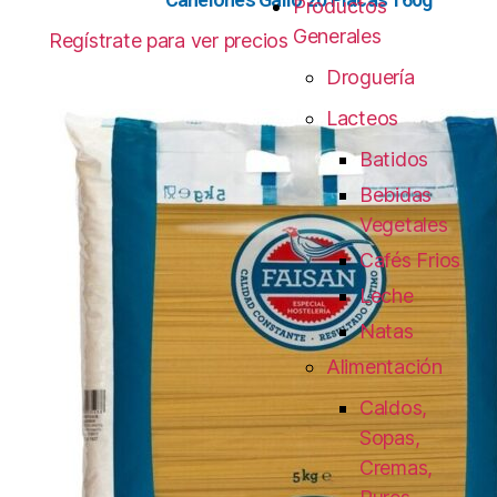
Productos
Generales
Regístrate para ver precios
Droguería
Lacteos
Batidos
Bebidas
Vegetales
Cafés Frios
Leche
Natas
Alimentación
Caldos,
Sopas,
Cremas,