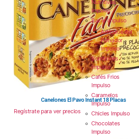
Nutritivas
Impulso
Bazar Impulso
Artículos del
Fumador
Impulso
Bombones
Impulso
Cafés Frios
Impulso
Caramelos
Canelones El Pavo Instant 18 Placas
Impulso
Regístrate para ver precios
Chicles Impulso
Chocolates
Impulso