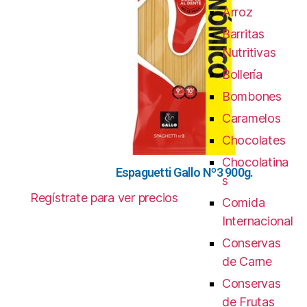
Arroz
Barritas
Nutritivas
Bollería
Bombones
Caramelos
Chocolates
Chocolatina
Espaguetti Gallo Nº3 900g.
s
Regístrate para ver precios
Comida
Internacional
Conservas
de Carne
Conservas
de Frutas