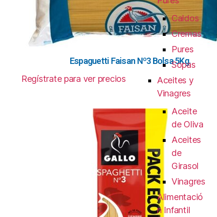
Pures
Caldos
Cremas
Pures
Espaguetti Faisan Nº3 Bolsa 5Kg.
Sopas
Regístrate para ver precios
Aceites y
Vinagres
Aceite
de Oliva
Aceites
de
Girasol
Vinagres
Alimentació
n Infantil