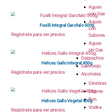
Aguas
con Gas
Aguas
Fusilli Integral Garofalo 500g.
con
Regístrate para ver precios
Sabores
Aguas
sin Gas
Gazpachos
Helices Gallo Integral 450g.
Salmorejo
Regístrate para ver precios
Alcoholes
Ginebras
Licores
Ron
Helices Gallo Vegetal 400g.
Vodka
Regístrate para ver precios