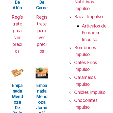
Nutritivas
De
De
Atún
Carne
Impulso
Bazar Impulso
Regís
Regís
trate
trate
Artículos del
para
para
Fumador
ver
ver
Impulso
preci
preci
Bombones
os
os
Impulso
Cafés Frios
Impulso
Caramelos
Impulso
Empa
Empa
nada
nada
Chicles Impulso
Mend
Mend
Chocolates
oza
oza
Impulso
De
Jamó