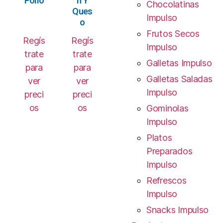
Pollo
n Y
Chocolatinas
Ques
Impulso
o
Frutos Secos
Regís
Regís
Impulso
trate
trate
Galletas Impulso
para
para
Galletas Saladas
ver
ver
Impulso
preci
preci
os
os
Gominolas
Impulso
Platos
Preparados
Impulso
Refrescos
Impulso
Snacks Impulso