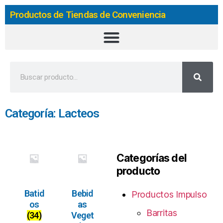
Productos de Tiendas de Conveniencia
Categoría: Lacteos
Categorías del
producto
Batid
Bebid
Productos Impulso
os
as
Barritas
(34)
Veget