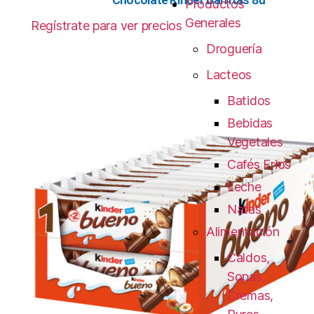
Productos
Generales
Regístrate para ver precios
Droguería
Lacteos
Batidos
Bebidas
Vegetales
Cafés Frios
Leche
Natas
Alimentación
Caldos,
Sopas,
Cremas,