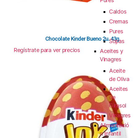
Pures
Caldos
Cremas
Pures
Chocolate Kinder Bueno 2u. 43g.
Sopas
Regístrate para ver precios
Aceites y
Vinagres
Aceite
de Oliva
Aceites
de
Girasol
Vinagres
Alimentació
n Infantil