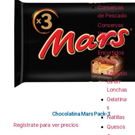
Conservas
de Pescado
Conservas
Vegetales
Desayunos
Encurtidos
Frescos
Embutid
os en
Lonchas
Gelatina
s
Chocolatina Mars Pack-3
Natillas
Regístrate para ver precios
Quesos