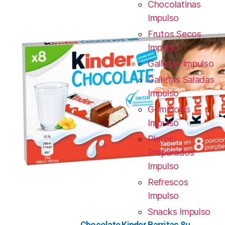
Chocolatinas
Impulso
Frutos Secos
Impulso
Galletas Impulso
Galletas Saladas
Impulso
Gominolas
Impulso
Platos
Preparados
Impulso
Refrescos
Impulso
Snacks Impulso
Chocolate Kinder Barritas 8u