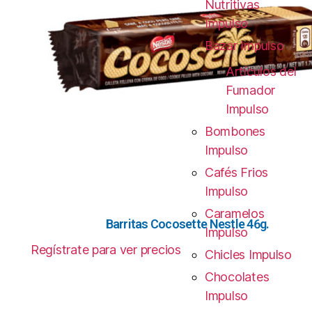
Nutritivas
Impulso
Bazar Impulso
Artículos del
Fumador
Impulso
Bombones
Impulso
Cafés Frios
Impulso
Caramelos
Barritas Cocosette Nestle 46g.
Impulso
Regístrate para ver precios
Chicles Impulso
Chocolates
Impulso