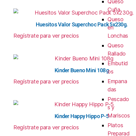
Queso
Cuña
Queso
Huesitos Valor Superchoc Pack 5x230g.
en
Regístrate para ver precios
Lonchas
Queso
Rallado
Embutid
Kinder Bueno Mini 108g
os
Empana
Regístrate para ver precios
das
Pescado
s y
Mariscos
Kinder Happy Hippo P-5
Platos
Regístrate para ver precios
Preparad