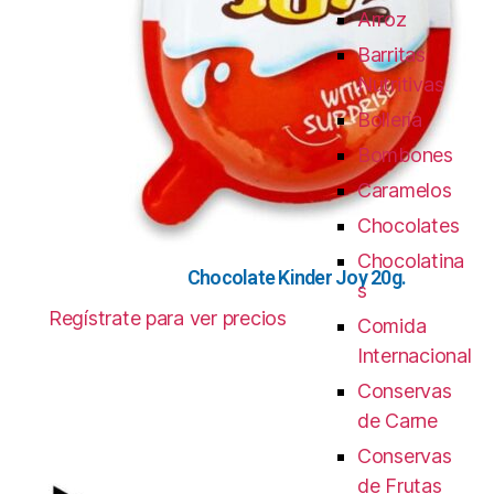
Arroz
Barritas
Nutritivas
Bollería
Bombones
Caramelos
Chocolates
Chocolatina
Chocolate Kinder Joy 20g.
s
Regístrate para ver precios
Comida
Internacional
Conservas
de Carne
Conservas
de Frutas