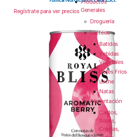
Productos
Generales
Regístrate para ver precios
Droguería
Lacteos
Batidos
Bebidas
Vegetales
Cafés Frios
Leche
Natas
Alimentación
Caldos,
Sopas,
Cremas,