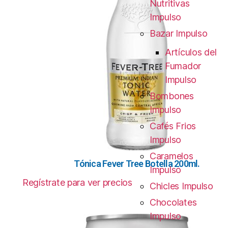
Nutritivas
Impulso
Bazar Impulso
Artículos del
Fumador
Impulso
Bombones
Impulso
Cafés Frios
Impulso
Caramelos
Tónica Fever Tree Botella 200ml.
Impulso
Regístrate para ver precios
Chicles Impulso
Chocolates
Impulso