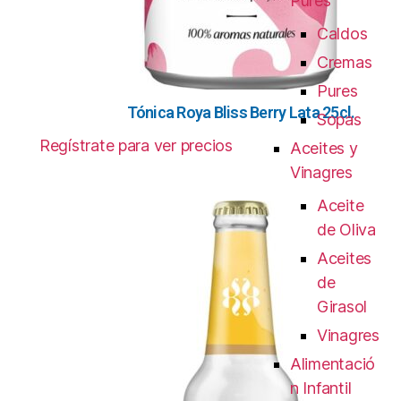
Pures
Caldos
Cremas
Pures
Tónica Roya Bliss Berry Lata 25cl.
Sopas
Regístrate para ver precios
Aceites y
Vinagres
Aceite
de Oliva
Aceites
de
Girasol
Vinagres
Alimentació
n Infantil