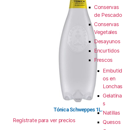
Conservas
de Pescado
Conservas
Vegetales
Desayunos
Encurtidos
Frescos
Embutid
os en
Lonchas
Gelatina
s
Tónica Schweppes 1L.
Natillas
Regístrate para ver precios
Quesos