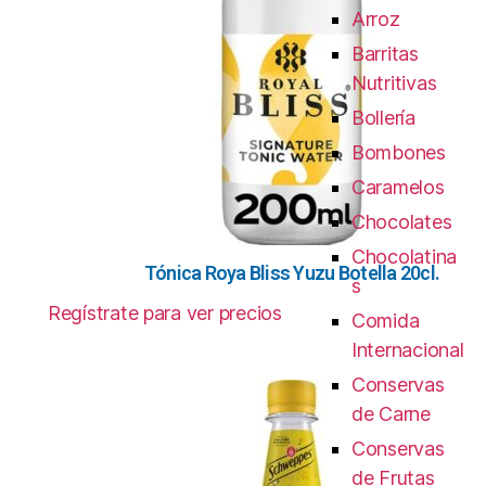
Arroz
Barritas
Nutritivas
Bollería
Bombones
Caramelos
Chocolates
Chocolatina
Tónica Roya Bliss Yuzu Botella 20cl.
s
Regístrate para ver precios
Comida
Internacional
Conservas
de Carne
Conservas
de Frutas