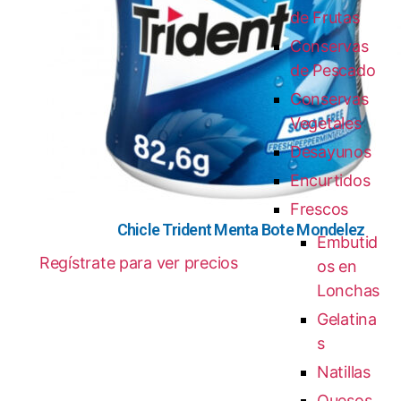
de Frutas
Conservas
de Pescado
Conservas
Vegetales
Desayunos
Encurtidos
Frescos
Chicle Trident Menta Bote Mondelez
Embutid
Regístrate para ver precios
os en
Lonchas
Gelatina
s
Natillas
Quesos