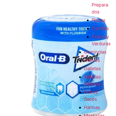
Prepara
dos
Pizzas
Tortillas
Frutas y
Verduras
Gominolas
Huevos
Galletas
Galletas
Saladas
Frutos
Secos
Harinas
Mostazas