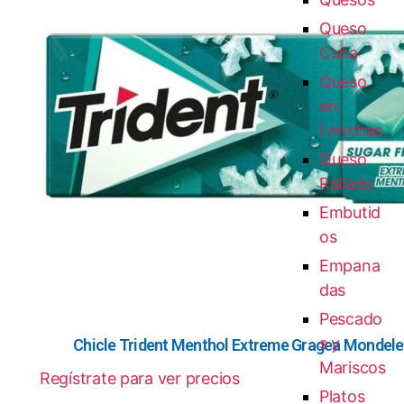
Queso
Cuña
Queso
en
Lonchas
Queso
Rallado
Embutid
os
Empana
das
Pescado
s y
Chicle Trident Menthol Extreme Gragea Mondel
Mariscos
Regístrate para ver precios
Platos