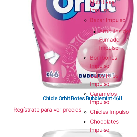
Nutritivas
Impulso
Bazar Impulso
Artículos del
Fumador
Impulso
Bombones
Impulso
Cafés Frios
Impulso
Caramelos
Chicle Orbit Botes Bubblemint 46U
Impulso
Regístrate para ver precios
Chicles Impulso
Chocolates
Impulso