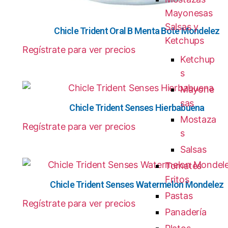
Mayonesas
Salsas y
Chicle Trident Oral B Menta Bote Mondelez
Ketchups
Regístrate para ver precios
Ketchup
s
Mayone
sas
Chicle Trident Senses Hierbabuena
Mostaza
Regístrate para ver precios
s
Salsas
Tomates
Fritos
Chicle Trident Senses Watermelon Mondelez
Pastas
Regístrate para ver precios
Panadería