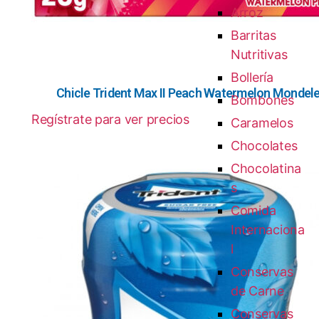
Arroz
Barritas
Nutritivas
Bollería
Chicle Trident Max II Peach Watermelon Mondel
Bombones
Regístrate para ver precios
Caramelos
Chocolates
Chocolatina
s
Comida
Internaciona
l
Conservas
de Carne
Conservas