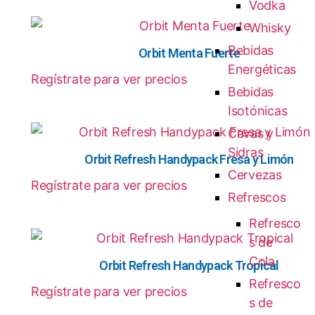
Vodka
Whisky
Bebidas
Orbit Menta Fuerte
Energéticas
Regístrate para ver precios
Bebidas
Isotónicas
Cavas y
Sidras
Orbit Refresh Handypack Fresa y Limón
Cervezas
Regístrate para ver precios
Refrescos
Refresco
s de
Cola
Orbit Refresh Handypack Tropical
Refresco
Regístrate para ver precios
s de