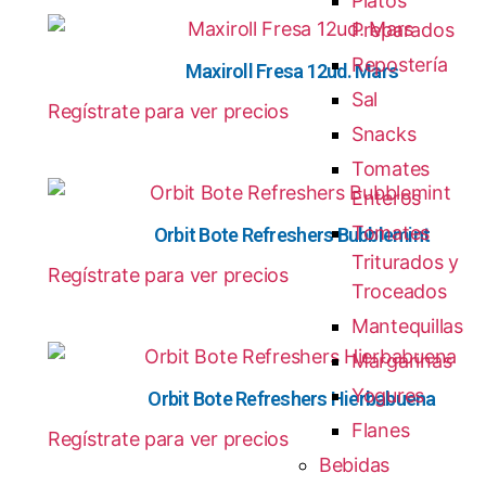
Platos
Preparados
Repostería
Maxiroll Fresa 12ud. Mars
Sal
Regístrate para ver precios
Snacks
Tomates
Enteros
Tomates
Orbit Bote Refreshers Bubblemint
Triturados y
Regístrate para ver precios
Troceados
Mantequillas
Margarinas
Yogures
Orbit Bote Refreshers Hierbabuena
Flanes
Regístrate para ver precios
Bebidas