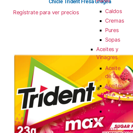
Pures
Chicle Trident Fresa Gragea
Caldos
Regístrate para ver precios
Cremas
Pures
Sopas
Aceites y
Vinagres
Aceite
de Oliva
Aceites
de
Girasol
Vinagres
Alimentació
n Infantil