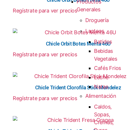
Productos
Generales
Regístrate para ver precios
Droguería
Lacteos
Batidos
Chicle Orbit Botes Menta 46U
Bebidas
Regístrate para ver precios
Vegetales
Cafés Frios
Leche
Natas
Chicle Trident Clorofila Stick Mondelez
Alimentación
Regístrate para ver precios
Caldos,
Sopas,
Cremas,