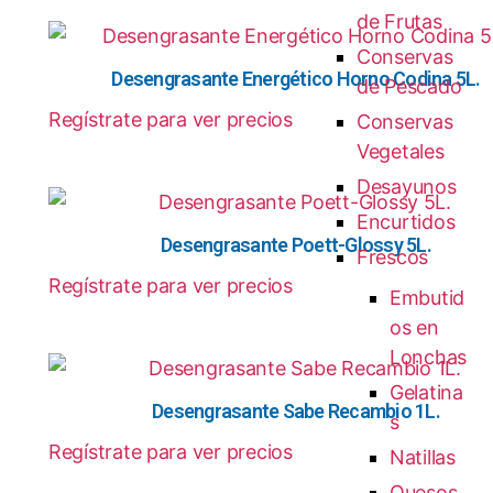
de Frutas
Conservas
Desengrasante Energético Horno Codina 5L.
de Pescado
Regístrate para ver precios
Conservas
Vegetales
Desayunos
Encurtidos
Desengrasante Poett-Glossy 5L.
Frescos
Regístrate para ver precios
Embutid
os en
Lonchas
Gelatina
Desengrasante Sabe Recambio 1L.
s
Regístrate para ver precios
Natillas
Quesos