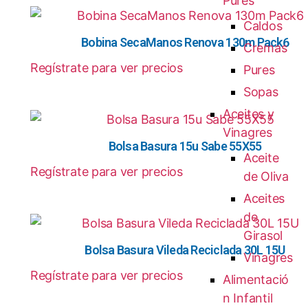
Pures
Caldos
Bobina SecaManos Renova 130m Pack6
Cremas
Regístrate para ver precios
Pures
Sopas
Aceites y
Vinagres
Bolsa Basura 15u Sabe 55X55
Aceite
Regístrate para ver precios
de Oliva
Aceites
de
Girasol
Bolsa Basura Vileda Reciclada 30L 15U
Vinagres
Regístrate para ver precios
Alimentació
n Infantil