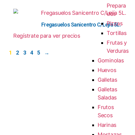
Prepara
dos
Pizzas
Fregasuelos Sanicentro C/Lejía 5L.
Tortillas
Regístrate para ver precios
Frutas y
Verduras
1
2
3
4
5
→
Gominolas
Huevos
Galletas
Galletas
Saladas
Frutos
Secos
Harinas
Mostazas