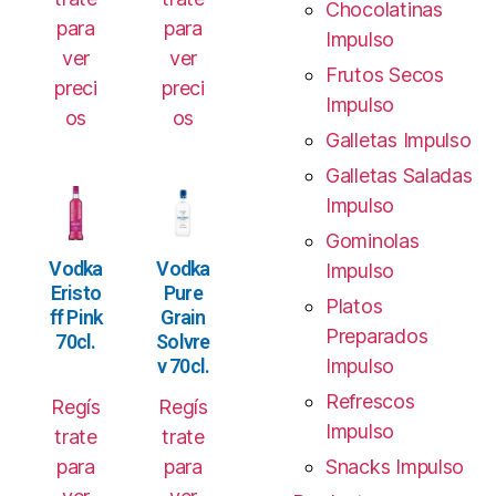
Chocolatinas
para
para
Impulso
ver
ver
Frutos Secos
preci
preci
Impulso
os
os
Galletas Impulso
Galletas Saladas
Impulso
Gominolas
Vodka
Vodka
Impulso
Eristo
Pure
Platos
ff Pink
Grain
Preparados
70cl.
Solvre
v 70cl.
Impulso
Refrescos
Regís
Regís
Impulso
trate
trate
para
para
Snacks Impulso