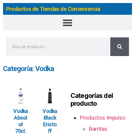
Productos de Tiendas de Conveniencia
Categoría: Vodka
Categorías del
producto
Vodka
Vodka
Absol
Black
Productos Impulso
ut
Eristo
Barritas
70cl.
ff