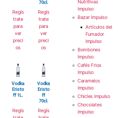
Nutritivas
70cl.
Impulso
Regís
Regís
Bazar Impulso
trate
trate
para
para
Artículos del
ver
ver
Fumador
preci
preci
Impulso
os
os
Bombones
Impulso
Cafés Frios
Impulso
Caramelos
Vodka
Vodka
Impulso
Eristo
Eristo
ff 1L.
ff
Chicles Impulso
70cl.
Chocolates
Regís
Regís
Impulso
trate
trate