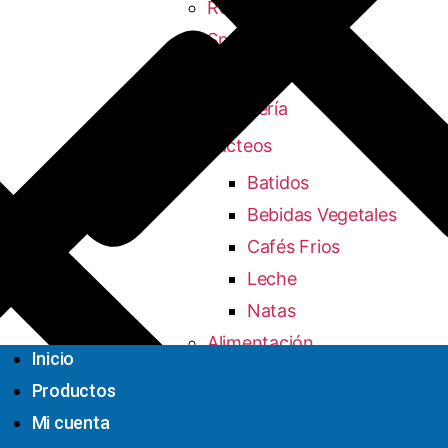
Refrescos Impulso
Snacks Impulso
Productos Generales
Droguería
Lacteos
Batidos
Bebidas Vegetales
Cafés Frios
Leche
Natas
Alimentación
Inicio
Caldos, Sopas,
Productos
Cremas, Pures
Mi cuenta
Caldos