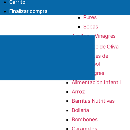
Carrito
Cremas
Finalizar compra
Pures
Sopas
Aceites y Vinagres
Aceite de Oliva
Aceites de
Girasol
Vinagres
Alimentación Infantil
Arroz
Barritas Nutritivas
Bollería
Bombones
Caramelos