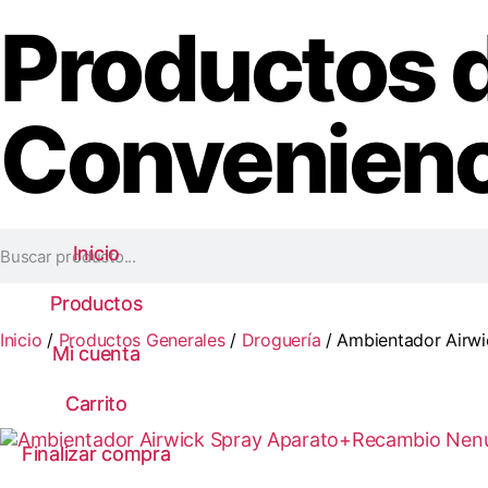
Productos 
Convenienc
Inicio
Inicio
Productos
Productos
Inicio
/
Productos Generales
/
Droguería
/ Ambientador Airw
Mi cuenta
Mi cuenta
Carrito
Carrito
Finalizar compra
Finalizar compra