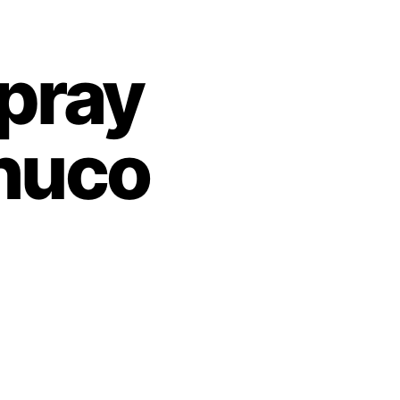
pray
nuco