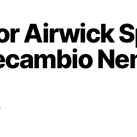
r Airwick S
ecambio Ne
s