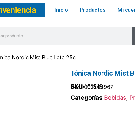
nveniencia
Inicio
Productos
Mi cue
nica Nordic Mist Blue Lata 25cl.
Tónica Nordic Mist Bl
SKU
161918
5449000204967
Categorías
Bebidas
,
P