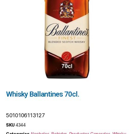
Whisky Ballantines 70cl.
5010106113127
SKU
4344
Categorías
Alcoholes
,
Bebidas
,
Productos Generales
,
Whisky