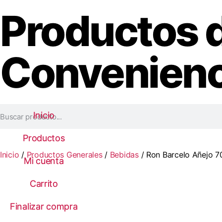
Productos 
Convenienc
Inicio
Inicio
Productos
Productos
Inicio
/
Productos Generales
/
Bebidas
/ Ron Barcelo Añejo 70
Mi cuenta
Mi cuenta
Carrito
Carrito
Finalizar compra
Finalizar compra