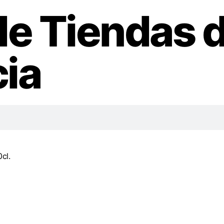
de Tiendas 
ia
cl.