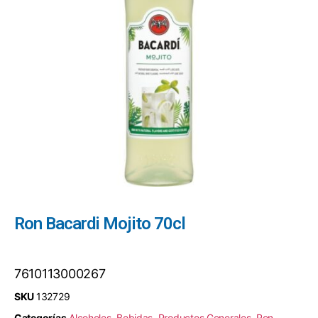
Ron Bacardi Mojito 70cl
7610113000267
SKU
132729
Categorías
Alcoholes
,
Bebidas
,
Productos Generales
,
Ron