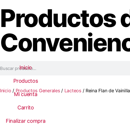
Productos 
Convenienc
Inicio
Inicio
Productos
Productos
Inicio
/
Productos Generales
/
Lacteos
/ Reina Flan de Vainill
Mi cuenta
Mi cuenta
Carrito
Carrito
Finalizar compra
Finalizar compra