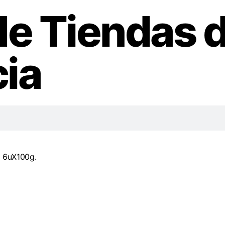
de Tiendas 
ia
a 6uX100g.