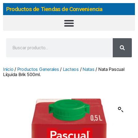
Productos de Tiendas de Conveniencia
Inicio
/
Productos Generales
/
Lacteos
/
Natas
/ Nata Pascual
Líquida Brik 500ml.