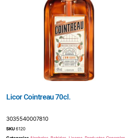
Licor Cointreau 70cl.
3035540007810
SKU
6120
Categorías
Alcoholes
,
Bebidas
,
Licores
,
Productos Generales