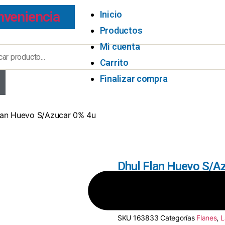
nveniencia
Inicio
Productos
Mi cuenta
Carrito
Finalizar compra
lan Huevo S/Azucar 0% 4u
Dhul Flan Huevo S/A
8412800005314
SKU
163833
Categorías
Flanes
,
L