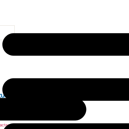
zucar 0% 4u
acteos
,
Productos Generales