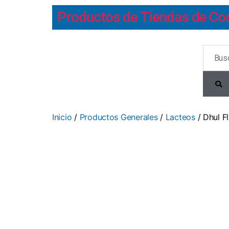
Productos de Tiendas de Co
Inicio
/
Productos Generales
/
Lacteos
/ Dhul F