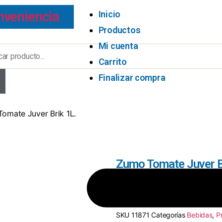
nveniencia
Inicio
Productos
Mi cuenta
Carrito
Finalizar compra
omate Juver Brik 1L.
Zumo Tomate Juver B
8410707106158
SKU
11871
Categorías
Bebidas
,
P