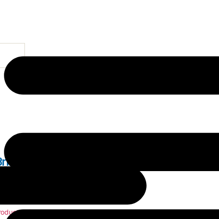
rik 1L.
roductos Generales
,
Zumos