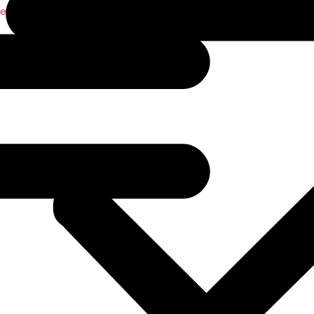
enerales
,
Zumos