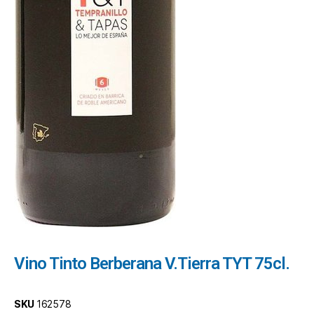
Vino Tinto Berberana V.Tierra TYT 75cl.
SKU
162578