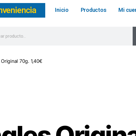
nveniencia
Inicio
Productos
Mi cue
 Original 70g. 1,40€
gles Origina