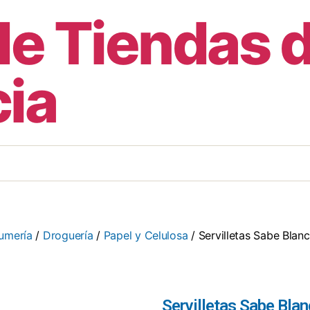
de Tiendas 
ia
fumería
/
Droguería
/
Papel y Celulosa
/ Servilletas Sabe Bla
Servilletas Sabe Bla