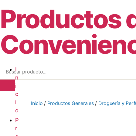
Productos 
Convenienc
I
I
n
n
i
i
c
c
i
i
Inicio
/
Productos Generales
/
Droguería y Per
o
o
P
P
r
r