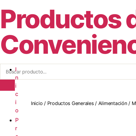
Productos 
Convenienc
I
I
n
n
i
i
c
c
i
i
Inicio
/
Productos Generales
/
Alimentación
/
M
o
o
P
P
r
r