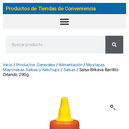
Productos de Tiendas de Conveniencia
Inicio
/
Productos Generales
/
Alimentación
/
Mostazas
Mayonesas Salsas y Ketchups
/
Salsas
/ Salsa Brikava Barrilito
Orlando 290g.