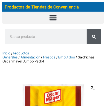
Productos de Tiendas de Conveniencia
Inicio
/
Productos
Generales
/
Alimentación
/
Frescos
/
Embutidos
/ Salchichas
Oscar mayer Jumbo Pack4