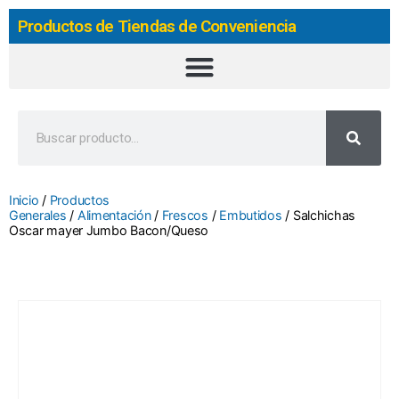
Productos de Tiendas de Conveniencia
Inicio
/
Productos
Generales
/
Alimentación
/
Frescos
/
Embutidos
/ Salchichas
Oscar mayer Jumbo Bacon/Queso