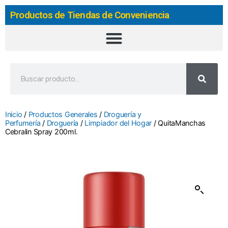
Productos de Tiendas de Conveniencia
Inicio
/
Productos Generales
/
Droguería y
Perfumería
/
Droguería
/
Limpiador del Hogar
/ QuitaManchas
Cebralin Spray 200ml.