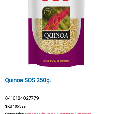
Quinoa SOS 250g.
8410184027779
SKU
165529
Categorías
Alimentación
,
Arroz
,
Productos Generales