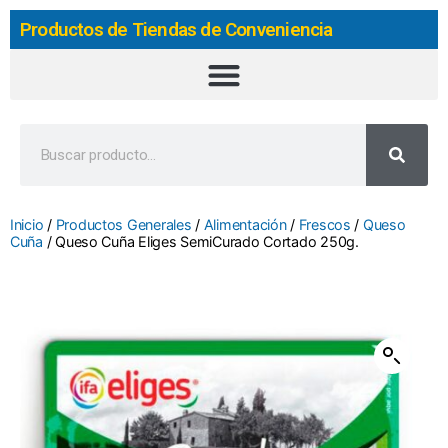
Productos de Tiendas de Conveniencia
Inicio
/
Productos Generales
/
Alimentación
/
Frescos
/
Queso
Cuña
/ Queso Cuña Eliges SemiCurado Cortado 250g.