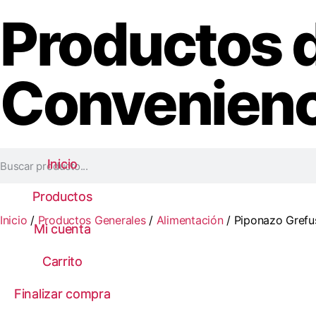
Productos 
Convenienc
Inicio
Inicio
Productos
Productos
Inicio
/
Productos Generales
/
Alimentación
/ Piponazo Grefu
Mi cuenta
Mi cuenta
Carrito
Carrito
Finalizar compra
Finalizar compra