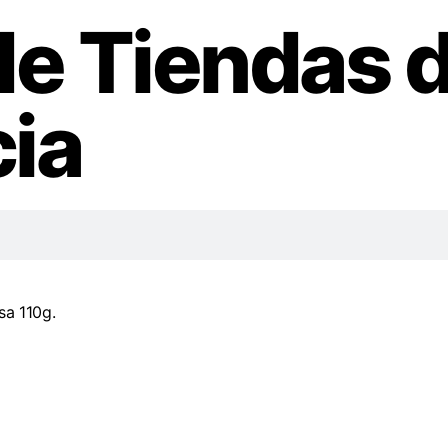
de Tiendas 
ia
sa 110g.