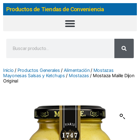
Productos de Tiendas de Conveniencia
Inicio
/
Productos Generales
/
Alimentación
/
Mostazas
Mayonesas Salsas y Ketchups
/
Mostazas
/ Mostaza Maille Dijon
Original