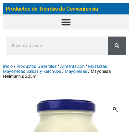
Productos de Tiendas de Conveniencia
Inicio
/
Productos Generales
/
Alimentación
/
Mostazas
Mayonesas Salsas y Ketchups
/
Mayonesas
/ Mayonesa
Hellmann,s 225ml.