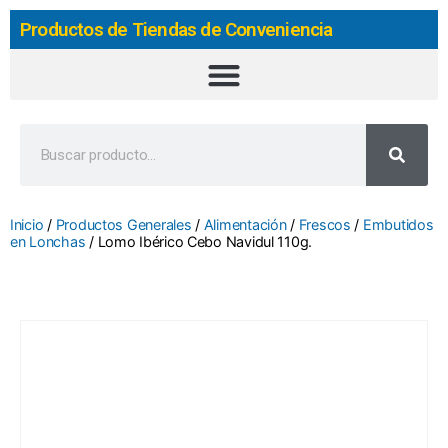
Productos de Tiendas de Conveniencia
Inicio
/
Productos Generales
/
Alimentación
/
Frescos
/
Embutidos
en Lonchas
/ Lomo Ibérico Cebo Navidul 110g.