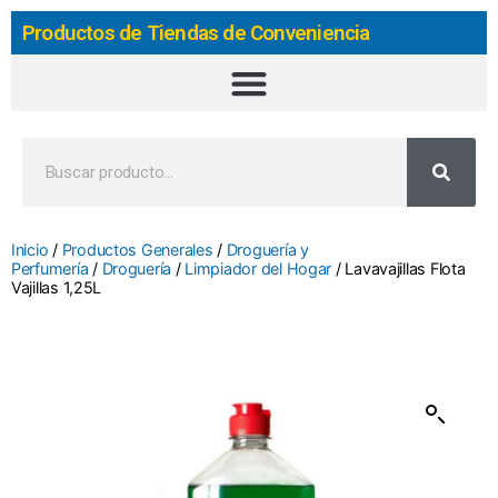
Productos de Tiendas de Conveniencia
Inicio
/
Productos Generales
/
Droguería y
Perfumería
/
Droguería
/
Limpiador del Hogar
/ Lavavajillas Flota
Vajillas 1,25L