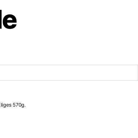
de
liges 570g.