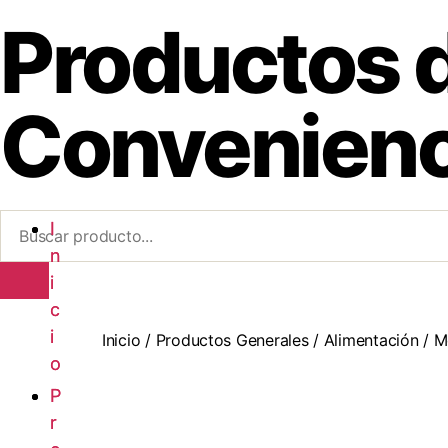
Productos 
Convenienc
I
I
n
n
i
i
c
c
i
i
Inicio
/
Productos Generales
/
Alimentación
/
M
o
o
P
P
r
r