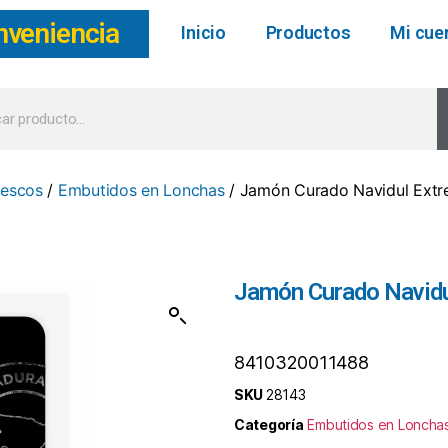
nveniencia
Inicio
Productos
Mi cue
rescos
/
Embutidos en Lonchas
/ Jamón Curado Navidul Ext
Jamón Curado Navidu
8410320011488
SKU
28143
Categoría
Embutidos en Loncha