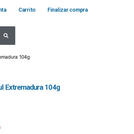
nta
Carrito
Finalizar compra
remadura 104g
l Extremadura 104g
s