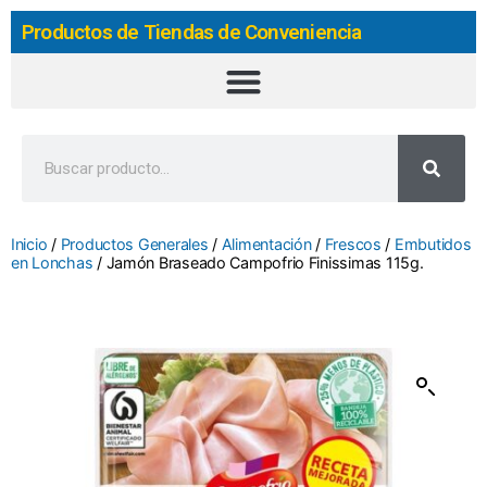
Productos de Tiendas de Conveniencia
Inicio
/
Productos Generales
/
Alimentación
/
Frescos
/
Embutidos
en Lonchas
/ Jamón Braseado Campofrio Finissimas 115g.