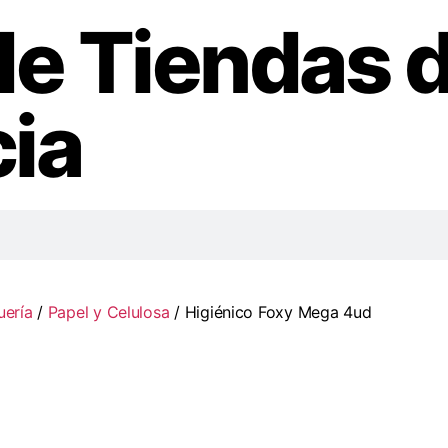
de Tiendas 
ia
uería
/
Papel y Celulosa
/ Higiénico Foxy Mega 4ud