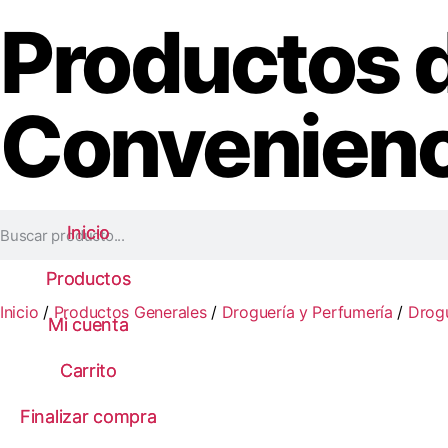
Productos 
Convenienc
Inicio
Inicio
Productos
Productos
Inicio
/
Productos Generales
/
Droguería y Perfumería
/
Drog
Mi cuenta
Mi cuenta
Carrito
Carrito
Finalizar compra
Finalizar compra