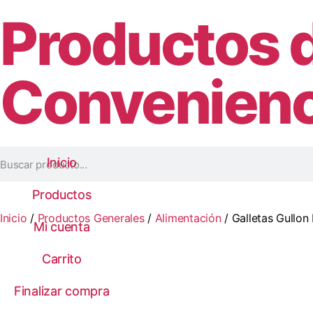
Productos 
Convenienc
Inicio
Inicio
Productos
Productos
Inicio
/
Productos Generales
/
Alimentación
/ Galletas Gullon
Mi cuenta
Mi cuenta
Carrito
Carrito
Finalizar compra
Finalizar compra