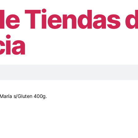
de Tiendas 
ia
 María s/Gluten 400g.