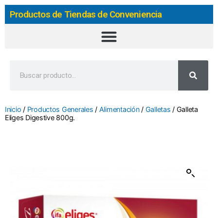
Productos de Tiendas de Conveniencia
Inicio
/
Productos Generales
/
Alimentación
/
Galletas
/ Galleta
Eliges Digestive 800g.