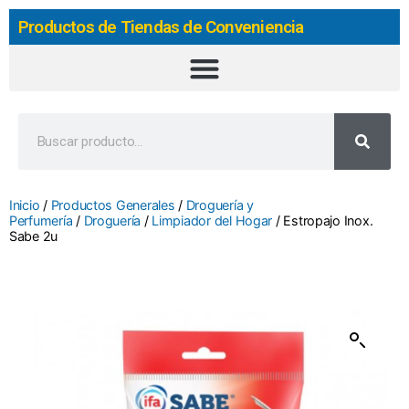
Productos de Tiendas de Conveniencia
Inicio
/
Productos Generales
/
Droguería y
Perfumería
/
Droguería
/
Limpiador del Hogar
/ Estropajo Inox.
Sabe 2u